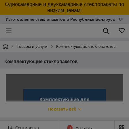
Однокамерные и двухкамерные стеклопакеты по
низким ценам!
Изготовление стеклопакетов в Республике Беларусь - ОО
БУТИЛОВАЯ 
Товары и услуги
Комплектующие стеклопакетов
Комплектующие стеклопакетов
Комплектующие для
стеклопакетов в Гродно
Показать всё
Стеклопакет занимает большую
часть площади окна, поэтому
именно он определяет требуемые
Сортировка
0
Фильтры