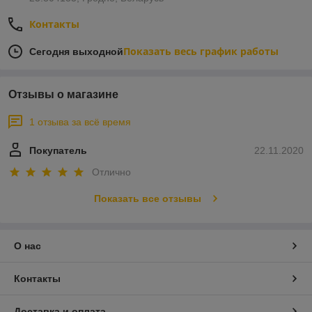
способом.
Контакты
Показать весь график работы
Сегодня выходной
В каталоге представлен
большой ассортимент
Отзывы о магазине
однокамерных и двухкамерных
стеклопакетов различных
1 отзыва за всё время
размеров.
Покупатель
22.11.2020
Если Вам нужна консультация по выбору
стеклопакета - звоните по номеру:
+375 (33) 654-
Отлично
00-89
Показать все отзывы
О нас
Контакты
Доставка и оплата