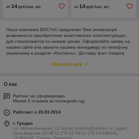
14
14
от
руб./тыс. шт.
от
руб./тыс. шт.
Пробковая прокладка
хранения, транспортировки
других листовых материалов
Необходима для хранения,
Наша компания БОСТиС предлагает Вам уникальную
ческих повреждений.
транспортировки стекла, а также
возможность приобретения качественных комплектующих
других листовых материалов от
для стеклопакетов по низким ценам. Оформляйте заявку на
механических повреждений.
нашем сайте или звоните нашему менеджеру по телефону
указанному в разделе «Контакты». Доставку всех товаров
осуществляем во все регионы Белоруссии. Оплата
Показать всё
осуществляется наличным и безналичным способом.
Купить бутиловую ленту и пробковую
прокладку недорого
О нас
Наша компания БОСТиС предлагает Вам
Рейтинг не сформирован
уникальную возможность приобретения
Менее 5 отзывов за последний год
качественных комплектующих для стеклопакетов по
низким ценам. Чтобы купить бутиловую ленту или
Работает с 25.03.2014
пробковую прокладку, оформляйте заявку на нашем
сайте или звоните нашему менеджеру по телефону
г. Гродно
указанному в разделе «Контакты». Доставку всех
ул. Автомобильная, 12, bostis.grodno@yandex.ru, адрес
товаров осуществляем во все регионы Белоруссии.
производства 53°38'11.2"N 23°48'15.1"E 53.636448,
Оплата осуществляется наличным и безналичным
23.804185, Гродно, Беларусь