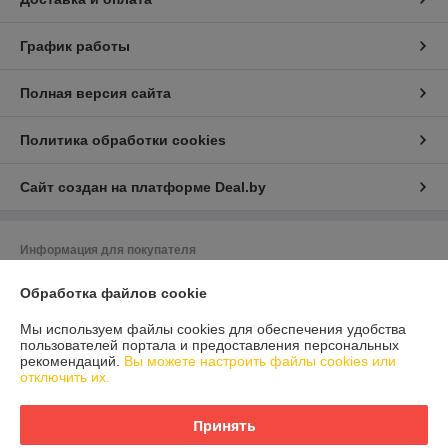
График работы
Полная версия сайта
Политика обработки cookies
Сайт создан на платформе Deal.by
Информация для покупателя
Юридическое лицо:
ООО "БОСТиС"
Обработка файлов cookie
230003 Беларусь Гродненская область Гродно ул. Автомобильная, 12
Регистрационный номер ЕГР: 590831698
Мы используем файлы cookies для обеспечения удобства
пользователей портала и предоставления персональных
УНП: 590831698
рекомендаций.
Вы можете настроить файлы cookies или
отключить их.
Регистрационный орган: Администрация свободной экономической
зоны "Гродноинвест"
Принять
Дата регистрации компании: 28.11.2013