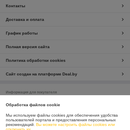
Контакты
Доставка и оплата
График работы
Полная версия сайта
Политика обработки cookies
Сайт создан на платформе Deal.by
Информация для покупателя
Юридическое лицо:
ООО "БОСТиС"
Обработка файлов cookie
230003 Беларусь Гродненская область Гродно ул. Автомобильная, 12
Мы используем файлы cookies для обеспечения удобства
Регистрационный номер ЕГР: 590831698
пользователей портала и предоставления персональных
рекомендаций.
Вы можете настроить файлы cookies или
УНП: 590831698
отключить их.