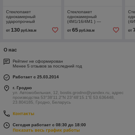
Стеклопакет
Стеклопакет
Сте
однокамерный
однокамерный
од
ударопрочный
(4М1/16/4М1 ) —
(4И
(4И/14/3.1.3 ) — Толщина
Толщина рамки 16мм
ра
130
65
от
руб./кв.м
от
руб./кв.м
от
рамки 16мм
О нас
Рейтинг не сформирован
Менее 5 отзывов за последний год
Работает с 25.03.2014
г. Гродно
ул. Автомобильная, 12, bostis.grodno@yandex.ru, адрес
производства 53°38'11.2"N 23°48'15.1"E 53.636448,
23.804185, Гродно, Беларусь
Контакты
Сегодня работает с 08:30 до 18:00
Показать весь график работы